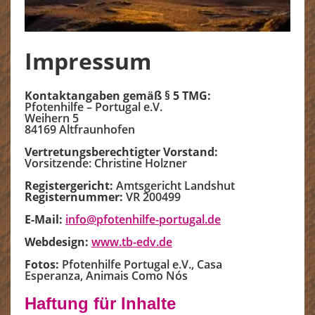
Wissenswertes
▼
Jetzt aktiv werden!
▼
Impressum
Kontakt
Datenschutzerklärung
Kontaktangaben gemäß § 5 TMG:
Pfotenhilfe – Portugal e.V.
Weihern 5
Impressum
84169 Altfraunhofen
Vertretungsberechtigter Vorstand:
Vorsitzende: Christine Holzner
Registergericht:
Amtsgericht Landshut
Registernummer:
VR 200499
E-Mail:
info@pfotenhilfe-portugal.de
Webdesign:
www.tb-edv.de
Fotos:
Pfotenhilfe Portugal e.V., Casa
Esperanza, Animais Como Nós
Haftung für Inhalte