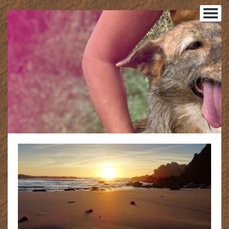
Startseite
Unser Team
▼
Unsere Tiere
▼
Senioren- und Patenhunde
▼
Tiere in Deutschland
Glückskinder 2026
Glückskinder 2025
Glückskinder 2024
Glückskinder 2023
Notfall-Hunde
Notfall-Hunde - Adoptiert
Regenbogenbrücke