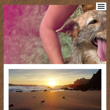
Startseite
Unser Team
▼
Unsere Tiere
▼
Senioren- und Patenhunde
▼
Tiere in Deutschland
Glückskinder 2026
Glückskinder 2025
Glückskinder 2024
Glückskinder 2023
Notfall-Hunde
Notfall-Hunde - Adoptiert
Regenbogenbrücke