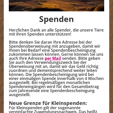
Wissenswertes
▼
Jetzt aktiv werden!
Spenden
▼
Adoption
Herzlichen Dank an alle Spender, die unsere Tiere
Pflegestelle werden
mit ihren Spenden unterstützen!
Spenden
Bitte denken Sie daran Ihre Adresse bei der
Mitgliedschaft
Spendenüberweisung mit anzugeben, damit wir
Ihnen bei Bedarf eine Spendenbescheinigung
Patenschaft
zukommen lassen können. Gerne können Sie uns
Erfahrungsberichte
auch Ihre Adresse
per Mail
senden. Bitte geben
▼
Sie auch den Verwendungszweck bei der
Kontakt
Überweisung mit an, damit wir das Geld richtig
zuordnen und dementsprechend weiter leiten
können. Die Spendenbescheinigung wird bei
Datenschutzerklärung
einer einmaligen Spende innerhalb von 4 Wochen
ausgestellt. Bei regelmäßigen monatlichen
Impressum
Spendeneingängen wird für den Gesamtbetrag
zum Jahresende eine Spendenbescheinigung
ausgestellt.
Neue Grenze für Kleinspenden:
Für Kleinspenden gilt der sogenannte
vereinfachte Zuwendungsnachweis. Das heißt,