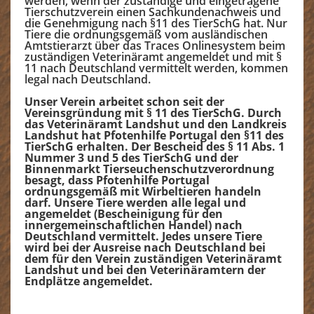
werden, wenn der zuständige und eingetragene
Tierschutzverein einen Sachkundenachweis und
Wissenswertes
▼
die Genehmigung nach §11 des TierSchG hat. Nur
Tiere die ordnungsgemäß vom ausländischen
Warum ein Tier aus dem Ausland?
Amtstierarzt über das Traces Onlinesystem beim
zuständigen Veterinäramt angemeldet und mit §
Tipps für Neuankömmlinge
11 nach Deutschland vermittelt werden, kommen
Was ist § 11 des TierSchG?
legal nach Deutschland.
Was sind Mittelmeerkrankheiten?
Unser Verein arbeitet schon seit der
Vereinsgründung mit § 11 des TierSchG. Durch
Jetzt aktiv werden!
▼
das Veterinäramt Landshut und den Landkreis
Landshut hat Pfotenhilfe Portugal den §11 des
Kontakt
TierSchG erhalten. Der Bescheid des § 11 Abs. 1
Nummer 3 und 5 des TierSchG und der
Binnenmarkt Tierseuchenschutzverordnung
Datenschutzerklärung
besagt, dass Pfotenhilfe Portugal
ordnungsgemäß mit Wirbeltieren handeln
Impressum
darf. Unsere Tiere werden alle legal und
angemeldet (Bescheinigung für den
innergemeinschaftlichen Handel) nach
Deutschland vermittelt. Jedes unsere Tiere
wird bei der Ausreise nach Deutschland bei
dem für den Verein zuständigen Veterinäramt
Landshut und bei den Veterinäramtern der
Endplätze angemeldet.