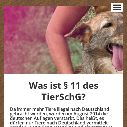
Startseite
Unser Team
▼
Unsere Tiere
▼
Senioren- und Patenhunde
▼
Tiere in Deutschland
Glückskinder 2026
Glückskinder 2025
Glückskinder 2024
Was ist § 11 des
Glückskinder 2023
TierSchG?
Notfall-Hunde
Da immer mehr Tiere illegal nach Deutschland
Notfall-Hunde - Adoptiert
gebracht werden, wurden im August 2014 die
deutschen Auflagen verstärkt. Das heißt, es
dürfen nur Tiere nach Deutschland vermittelt
Regenbogenbrücke