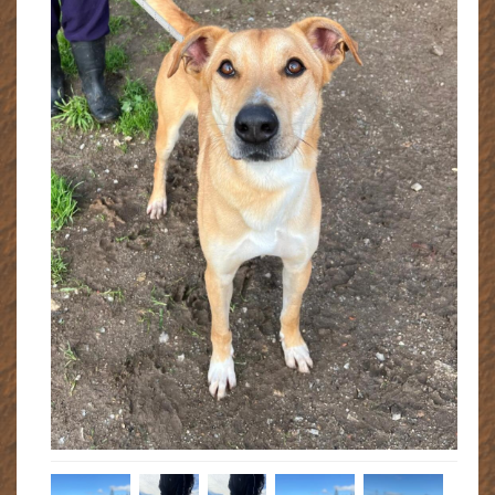
Glückskinder 2023
Notfall-Hunde
Notfall-Hunde - Adoptiert
Regenbogenbrücke
Wissenswertes
▼
Jetzt aktiv werden!
▼
Kontakt
Datenschutzerklärung
Impressum