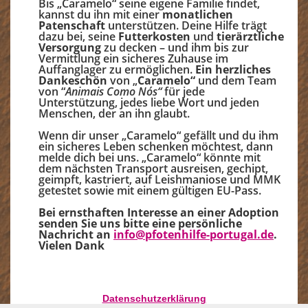
Bis „Caramelo“ seine eigene Familie findet,
kannst du ihn mit einer
monatlichen
Patenschaft
unterstützen. Deine Hilfe trägt
dazu bei, seine
Futterkosten
und
tierärztliche
Versorgung
zu decken – und ihm bis zur
Vermittlung ein sicheres Zuhause im
Auffanglager zu ermöglichen.
Ein herzliches
Dankeschön
von „
Caramelo“
und dem Team
von “
Animais Como Nós“
für jede
Unterstützung, jedes liebe Wort und jeden
Menschen, der an ihn glaubt.
Wenn dir unser „Caramelo“ gefällt und du ihm
ein sicheres Leben schenken möchtest, dann
melde dich bei uns. „Caramelo“ könnte mit
dem nächsten Transport ausreisen, gechipt,
geimpft, kastriert, auf Leishmaniose und MMK
getestet sowie mit einem gültigen EU-Pass.
Bei ernsthaften Interesse an einer Adoption
senden Sie uns bitte eine persönliche
Nachricht an
info@pfotenhilfe-portugal.de
.
Vielen Dank
Datenschutzerklärung