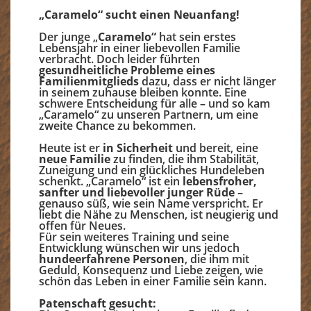
„Caramelo“ sucht einen Neuanfang!
Der junge „
Caramelo“
hat sein erstes
Lebensjahr in einer liebevollen Familie
verbracht. Doch leider führten
gesundheitliche Probleme eines
Familienmitglieds
dazu, dass er nicht länger
in seinem zuhause bleiben konnte. Eine
schwere Entscheidung für alle – und so kam
„Caramelo“ zu unseren Partnern, um eine
zweite Chance zu bekommen.
Heute ist er
in Sicherheit
und bereit, eine
neue Familie
zu finden, die ihm Stabilität,
Zuneigung und ein glückliches Hundeleben
schenkt. „Caramelo“ ist ein
lebensfroher,
sanfter und liebevoller junger Rüde
–
genauso süß, wie sein Name verspricht. Er
liebt die Nähe zu Menschen, ist neugierig und
offen für Neues.
Für sein weiteres Training und seine
Entwicklung wünschen wir uns jedoch
hundeerfahrene Personen
, die ihm mit
Geduld, Konsequenz und Liebe zeigen, wie
schön das Leben in einer Familie sein kann.
Patenschaft gesucht: